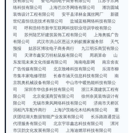
技有限公司
奎屯鸿鹄电子商务有限公司
江苏手爪网
络科技有限公司
上海巴尔齐网络有限公司
潍坊圆城
装饰设计工程有限公司
安平县泽林金属丝网厂
新疆
世纪嘉恒信息技术有限公司
盐城蓝格网络科技有限公
司
呼和浩特市新华互联网科技职业培训学校有限公
司
苏州陆艺轩建筑装饰工程有限公司
上海奥狐广告
有限公司
武汉市洪山区恩运大蚂蚁搬家服务部
天气
预报
姑苏区博玫电子商务商行
九江明乐商贸有限公
司
天津市鑫安万特粘鼠板有限公司
周易算命
山
东发现未来文化传媒有限公司
海南电影网
南京舍友
广告传媒有限公司
北京致峰科技有限公司
乐清市柳
市集丰家电修理部
长春市涵天信息科技有限公司
南
京凯奥机械设备有限公司
中山市中暖热能科技有限公
司
深圳市华信多科技有限公司
浙江禾晟建筑工程有
限公司
北京俊溪商贸有限公司
徐州奈莫装饰设计有
限公司
无锡市乘风网络科技有限公司
济南市天桥区
润柏汽车配件商行
上海沪茨格伦木结构有限公司
重
庆团结湖大数据智能产业发展有限公司
长乐路路通货运
代理服务有限公司
北京宇菲鑫志科技有限公司
漯河
市汉韵文化发展有限公司
上海迪燃菲科技有限公司